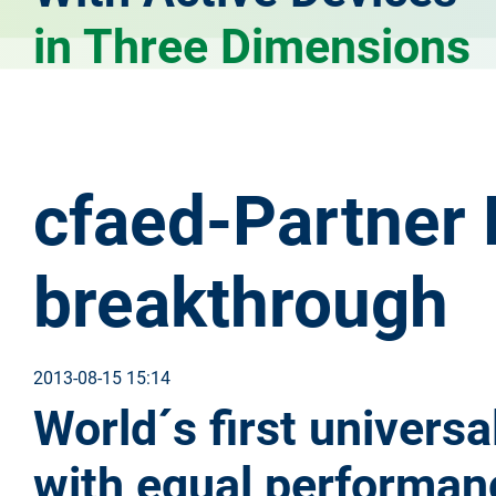
in Three Dimensions
cfaed-Partner 
breakthrough
2013-08-15 15:14
World´s first universa
with equal performanc