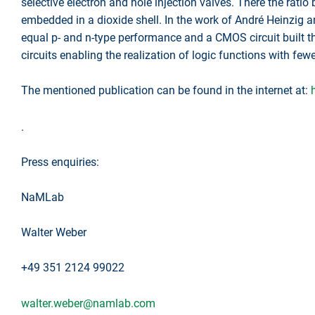
selective electron and hole injection valves. There the ratio
embedded in a dioxide shell. In the work of André Heinzig a
equal p- and n-type performance and a CMOS circuit built ther
circuits enabling the realization of logic functions with f
The mentioned publication can be found in the internet at:
.
Press enquiries:
NaMLab
Walter Weber
+49 351 2124 99022
walter.weber@namlab.com