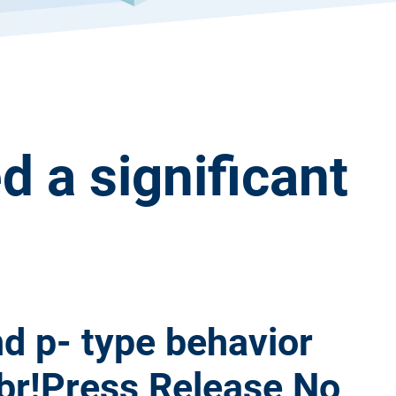
 a significant
and p- type behavior
lbr!Press Release No