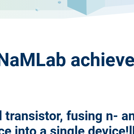
NaMLab achieved
l transistor, fusing n- 
e into a single device!