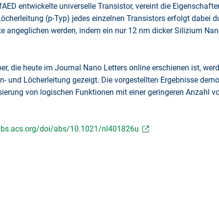
D entwickelte universelle Transistor, vereint die Eigenschaften
öcherleitung (p-Typ) jedes einzelnen Transistors erfolgt dabei d
te angeglichen werden, indem ein nur 12 nm dicker Silizium Na
er, die heute im Journal Nano Letters online erschienen ist, wer
en- und Löcherleitung gezeigt. Die vorgestellten Ergebnisse de
isierung von logischen Funktionen mit einer geringeren Anzahl 
pubs.acs.org/doi/abs/10.1021/nl401826u