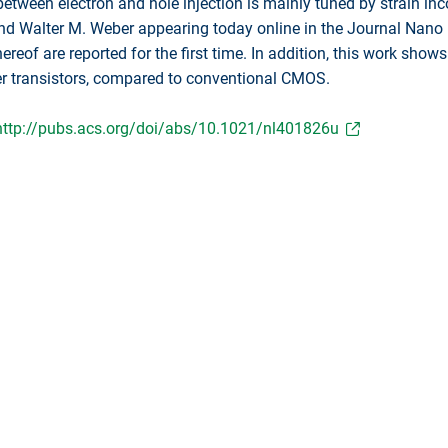
 between electron and hole injection is mainly tuned by strain in
nd Walter M. Weber appearing today online in the Journal Nano Le
eof are reported for the first time. In addition, this work shows
ewer transistors, compared to conventional CMOS.
http://pubs.acs.org/doi/abs/10.1021/nl401826u